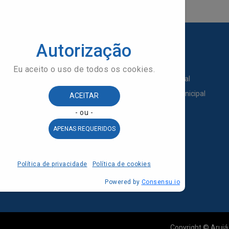
GAÇÃO
SERVIÇOS
Transporte Municipal
e Itinerários
Transporte Intermunicipal
unicipal
Transporte Escolar
ção
Fretamento
de
Venda de Veículos
o de Transparência
Copyright © Arujá 