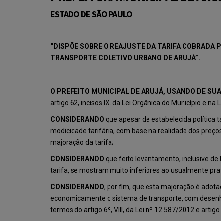
ESTADO DE SÃO PAULO
“DISPÕE SOBRE O REAJUSTE DA TARIFA COBRADA P
TRANSPORTE COLETIVO URBANO DE ARUJÁ”.
O PREFEITO MUNICIPAL DE ARUJÁ, USANDO DE SUA
artigo 62, incisos IX, da Lei Orgânica do Município e 
CONSIDERANDO
que apesar de estabelecida política t
modicidade tarifária, com base na realidade dos preços
majoração da tarifa;
CONSIDERANDO
que feito levantamento, inclusive de
tarifa, se mostram muito inferiores ao usualmente pra
CONSIDERANDO
, por fim, que esta majoração é adot
economicamente o sistema de transporte, com desenho v
termos do artigo 6º, VIII, da Lei nº 12.587/2012 e artig