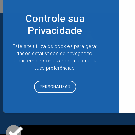
NAVE
Sobre
Horários 
Tarifa M
Integra
Qualida
Relatóri