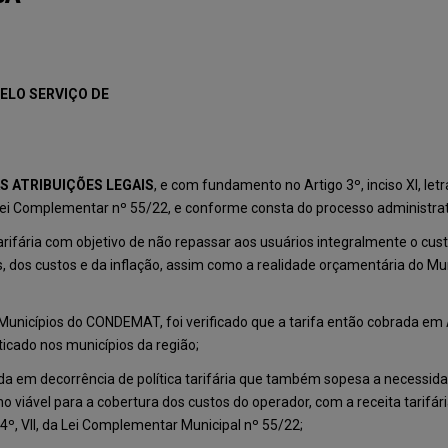
ELO SERVIÇO DE
S ATRIBUIÇÕES LEGAIS
, e com fundamento no Artigo 3º, inciso XI, le
na Lei Complementar nº 55/22, e conforme consta do processo administra
arifária com objetivo de não repassar aos usuários integralmente o cust
, dos custos e da inflação, assim como a realidade orçamentária do Mun
 Municípios do CONDEMAT, foi verificado que a tarifa então cobrada e
ticado nos municípios da região;
ada em decorrência de política tarifária que também sopesa a necessid
iável para a cobertura dos custos do operador, com a receita tarifári
o 4º, VII, da Lei Complementar Municipal nº 55/22;