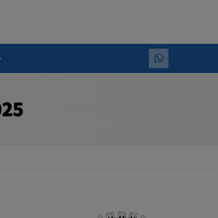
o
025