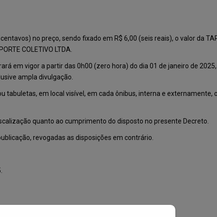
a centavos) no preço, sendo fixado em R$ 6,00 (seis reais), o valor da 
NSPORTE COLETIVO LTDA.
rará em vigor a partir das 0h00 (zero hora) do dia 01 de janeiro de 202
lusive ampla divulgação.
 tabuletas, em local visível, em cada ônibus, interna e externamente, o 
 fiscalização quanto ao cumprimento do disposto no presente Decreto.
publicação, revogadas as disposições em contrário.
.