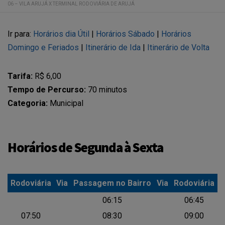
06 – VILA ARUJÁ X TERMINAL RODOVIÁRIA DE ARUJÁ
Ir para:
Horários dia Útil
|
Horários Sábado
|
Horários
Domingo e Feriados
|
Itinerário de Ida
|
Itinerário de Volta
Tarifa:
R$ 6,00
Tempo de Percurso:
70 minutos
Categoria:
Municipal
Horários de Segunda à Sexta
Rodoviária
Via
Passagem no Bairro
Via
Rodoviária
Rodoviária
Via
Passagem no Bairro
Via
Rodoviária
06:15
06:45
07:50
08:30
09:00