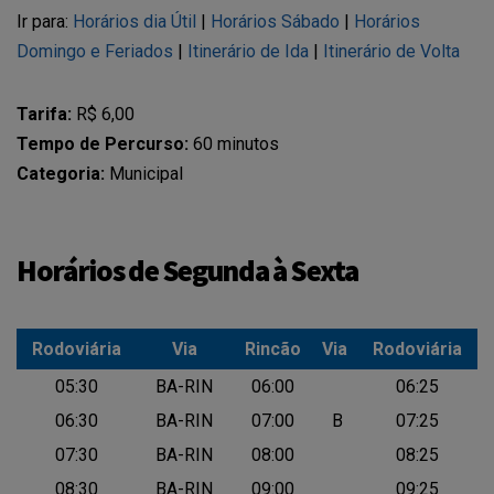
Ir para:
Horários dia Útil
|
Horários Sábado
|
Horários
Domingo e Feriados
|
Itinerário de Ida
|
Itinerário de Volta
Tarifa:
R$ 6,00
Tempo de Percurso:
60 minutos
Categoria:
Municipal
Horários de Segunda à Sexta
Rodoviária
Via
Rincão
Via
Rodoviária
Rodoviária
Via
Rincão
Via
Rodoviária
05:30
BA-RIN
06:00
06:25
06:30
BA-RIN
07:00
B
07:25
07:30
BA-RIN
08:00
08:25
08:30
BA-RIN
09:00
09:25