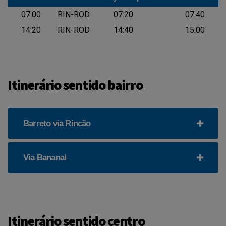
Rodoviária
Via
Granja Urupês
Via
Rodoviária
07:00
RIN-ROD
07:20
07:40
14:20
RIN-ROD
14:40
15:00
Itinerário sentido bairro
Barreto via Rincão
Via Bananal
Itinerário sentido centro