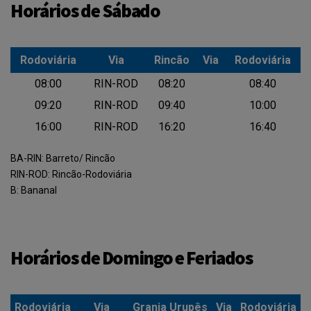
Horários de Sábado
Rodoviária
Via
Rincão
Via
Rodoviária
Rodoviária
Via
Rincão
Via
Rodoviária
08:00
RIN-ROD
08:20
08:40
09:20
RIN-ROD
09:40
10:00
16:00
RIN-ROD
16:20
16:40
BA-RIN: Barreto/ Rincão
RIN-ROD: Rincão-Rodoviária
B: Bananal
Horários de Domingo e Feriados
Rodoviária
Via
Granja Urupês
Via
Rodoviária